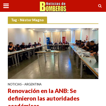
Tag - Néstor Magno
NOTICIAS
ARGENTINA
•
Renovación en la ANB: Se
definieron las autoridades
académicas