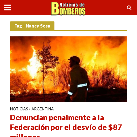
Tag - Nancy Sosa
NOTICIAS
ARGENTINA
•
Denuncian penalmente a la
Federación por el desvío de $87
millones