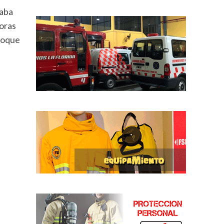
raba
horas
choque