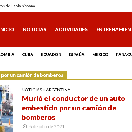
ros de Habla hispana
INICIO
NOTICIAS
ACTIVIDADES
ENTRENAMIEN
LOMBIA
CUBA
ECUADOR
ESPAÑA
MEXICO
PARAG
o por un camión de bomberos
NOTICIAS
ARGENTINA
•
Murió el conductor de un auto
embestido por un camión de
bomberos
5 de julio de 2021