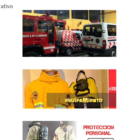
ativo
a