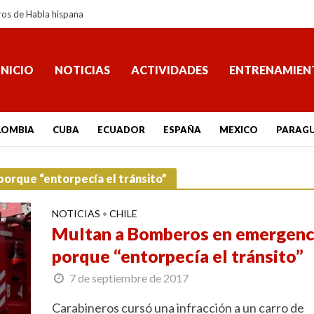
ros de Habla hispana
INICIO
NOTICIAS
ACTIVIDADES
ENTRENAMIEN
LOMBIA
CUBA
ECUADOR
ESPAÑA
MEXICO
PARAG
orque “entorpecía el tránsito”
NOTICIAS
CHILE
•
Multan a Bomberos en emergenc
porque “entorpecía el tránsito”
7 de septiembre de 2017
Carabineros cursó una infracción a un carro de