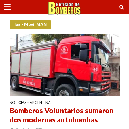
Tag - Móvil MAN
NOTICIAS
ARGENTINA
•
Bomberos Voluntarios sumaron
dos modernas autobombas