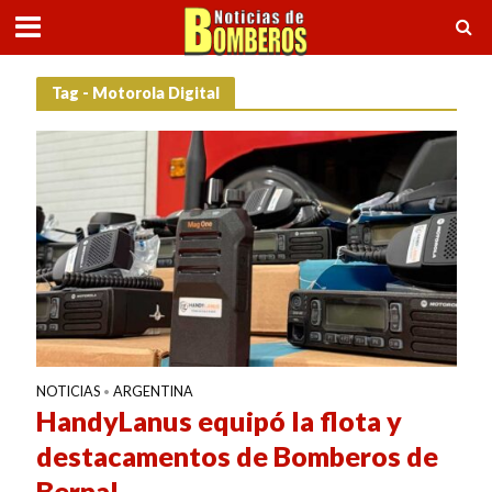
Tag - Motorola Digital
NOTICIAS
ARGENTINA
•
HandyLanus equipó la flota y
destacamentos de Bomberos de
Bernal