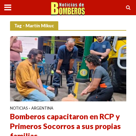
Tag - Martín Mikuc
NOTICIAS
ARGENTINA
•
Bomberos capacitaron en RCP y
Primeros Socorros a sus propias
familias