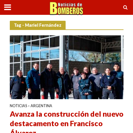
Tag - Mariel Fernández
NOTICIAS
ARGENTINA
•
Avanza la construcción del nuevo
destacamento en Francisco
Álvarez