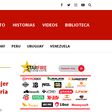
TO
HISTORIAS
VIDEOS
BIBLIOTECA
UAY
PERU
URUGUAY
VENEZUELA
jer
ria
z-