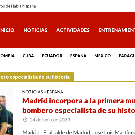
ros de Habla hispana
INICIO
NOTICIAS
ACTIVIDADES
ENTRENAMIEN
LOMBIA
CUBA
ECUADOR
ESPAÑA
MEXICO
PARAG
ero especialista de su historia
NOTICIAS
ESPAÑA
•
Madrid incorpora a la primera mu
bombero especialista de su histo
24 de junio de 2023
Madrid.- El alcalde de Madrid, José Luis Martíne