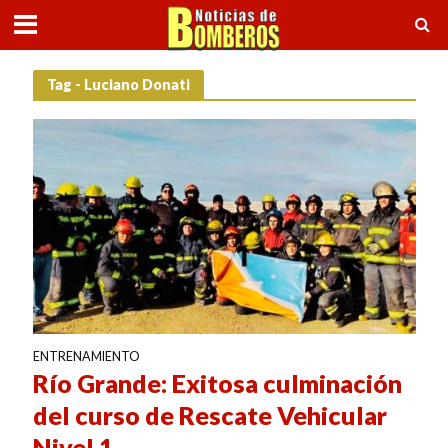
Tag - Luciano Donati
ENTRENAMIENTO
Río Grande: Exitosa culminación
del curso de Rescate Vehicular
Nivel 1