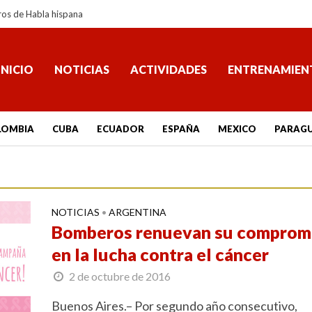
ros de Habla hispana
INICIO
NOTICIAS
ACTIVIDADES
ENTRENAMIEN
LOMBIA
CUBA
ECUADOR
ESPAÑA
MEXICO
PARAG
NOTICIAS
ARGENTINA
•
Bomberos renuevan su comprom
en la lucha contra el cáncer
2 de octubre de 2016
Buenos Aires.– Por segundo año consecutivo,