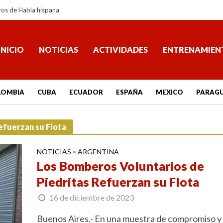
ros de Habla hispana
INICIO
NOTICIAS
ACTIVIDADES
ENTRENAMIEN
LOMBIA
CUBA
ECUADOR
ESPAÑA
MEXICO
PARAG
efuerzan su Flota
NOTICIAS
ARGENTINA
•
Los Bomberos Voluntarios de
Piedritas Refuerzan su Flota
16 de diciembre de 2023
Buenos Aires.- En una muestra de compromiso y