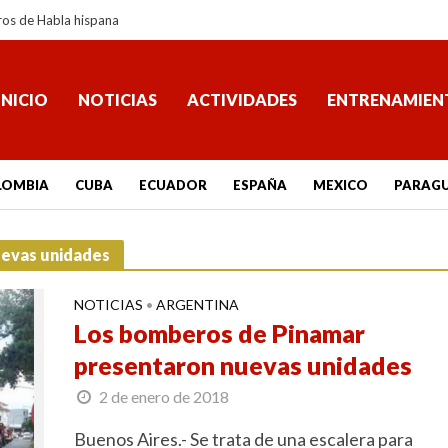
ros de Habla hispana
INICIO
NOTICIAS
ACTIVIDADES
ENTRENAMIEN
LOMBIA
CUBA
ECUADOR
ESPAÑA
MEXICO
PARAG
uevas unidades
NOTICIAS
ARGENTINA
•
Los bomberos de Pinamar
presentaron nuevas unidades
2 de enero de 2018
Buenos Aires.- Se trata de una escalera para