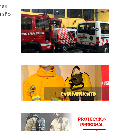
á al
n año.