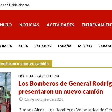
ros de Habla hispana
INICIO
NOTICIAS
ACTIVIDADES
ENTRENAMIEN
LOMBIA
CUBA
ECUADOR
ESPAÑA
MEXICO
PARAG
sentaron un nuevo camión
NOTICIAS
ARGENTINA
•
Los Bomberos de General Rodrí
presentaron un nuevo camión
16 de octubre de 2023
Buenos Aires.- Los Bomberos Voluntarios de Ge