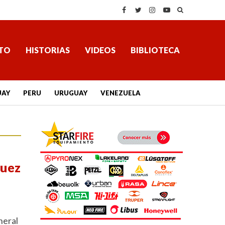
TO
HISTORIAS
VIDEOS
BIBLIOTECA
UAY
PERU
URUGUAY
VENEZUELA
guez
neral