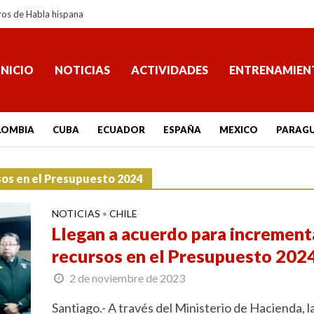
ros de Habla hispana
INICIO
NOTICIAS
ACTIVIDADES
ENTRENAMIEN
LOMBIA
CUBA
ECUADOR
ESPAÑA
MEXICO
PARAG
sos en el Presupuesto 2024
NOTICIAS
CHILE
•
Llegan a acuerdo para increment
recursos en el Presupuesto 202
2 de noviembre de 2023
Santiago.- A través del Ministerio de Hacienda, l