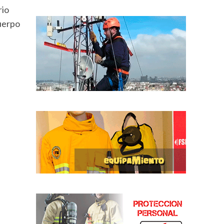
rio
cuerpo