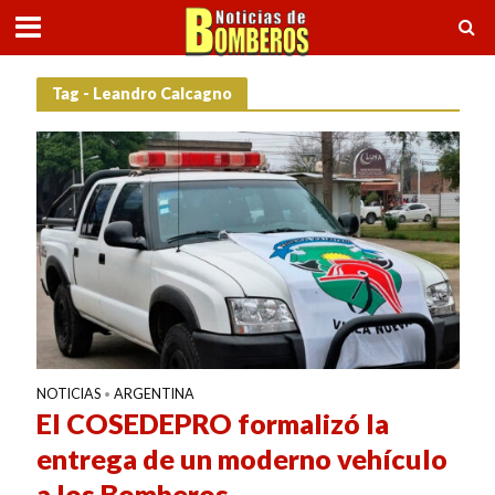
Tag - Leandro Calcagno
NOTICIAS
ARGENTINA
•
El COSEDEPRO formalizó la
entrega de un moderno vehículo
a los Bomberos