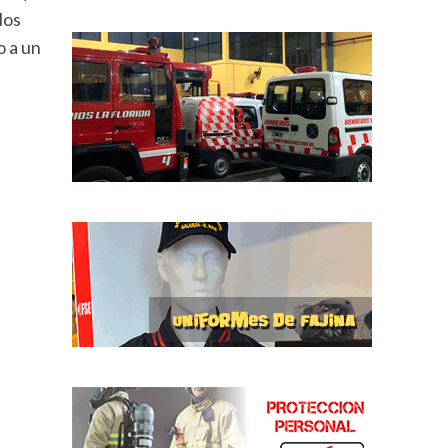
los
o a un