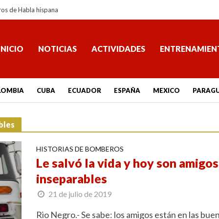
ros de Habla hispana
INICIO
NOTICIAS
ACTIVIDADES
ENTRENAMIEN
LOMBIA
CUBA
ECUADOR
ESPAÑA
MEXICO
PARAG
bles
HISTORIAS DE BOMBEROS
Le salvó la vida y hoy son amigos
inseparables
21 de julio de 2019
Rio Negro.- Se sabe: los amigos están en las bue