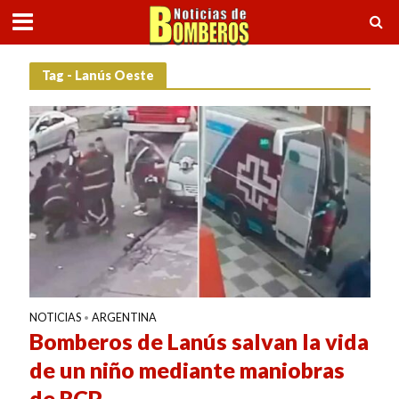
Tag - Lanús Oeste
NOTICIAS
ARGENTINA
•
Bomberos de Lanús salvan la vida
de un niño mediante maniobras
de RCP