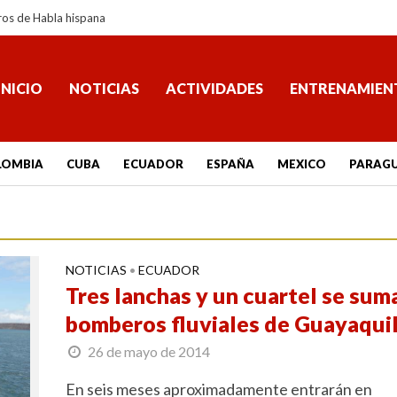
ros de Habla hispana
INICIO
NOTICIAS
ACTIVIDADES
ENTRENAMIEN
LOMBIA
CUBA
ECUADOR
ESPAÑA
MEXICO
PARAG
NOTICIAS
ECUADOR
•
Tres lanchas y un cuartel se sum
bomberos fluviales de Guayaqui
26 de mayo de 2014
En seis meses aproximadamente entrarán en