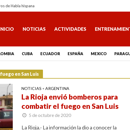
ros de Habla hispana
INICIO
NOTICIAS
ACTIVIDADES
ENTRENAMIEN
LOMBIA
CUBA
ECUADOR
ESPAÑA
MEXICO
PARAG
 fuego en San Luis
NOTICIAS
ARGENTINA
•
La Rioja envió bomberos para
combatir el fuego en San Luis
5 de octubre de 2020
La Rioja.- La información la dio a conocer la