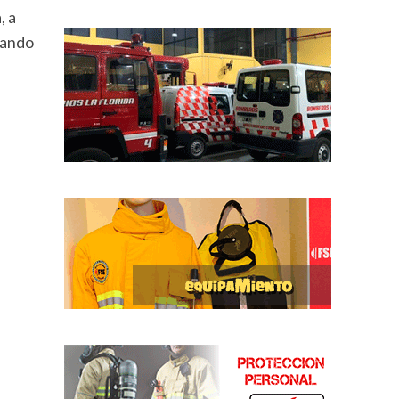
, a
mando