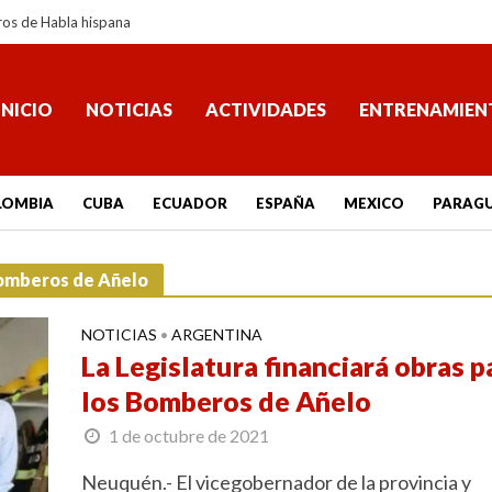
ros de Habla hispana
INICIO
NOTICIAS
ACTIVIDADES
ENTRENAMIEN
LOMBIA
CUBA
ECUADOR
ESPAÑA
MEXICO
PARAG
 Bomberos de Añelo
NOTICIAS
ARGENTINA
•
La Legislatura financiará obras p
los Bomberos de Añelo
1 de octubre de 2021
Neuquén.- El vicegobernador de la provincia y