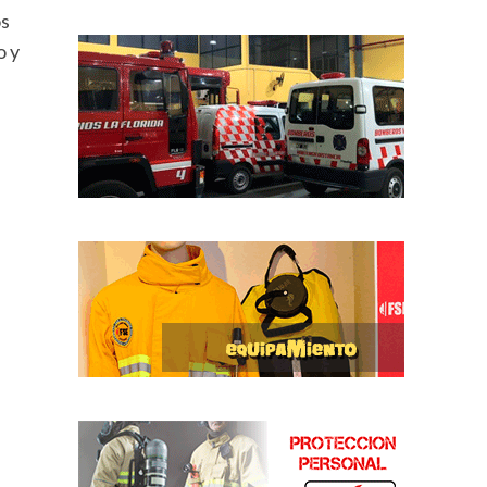
os
o y