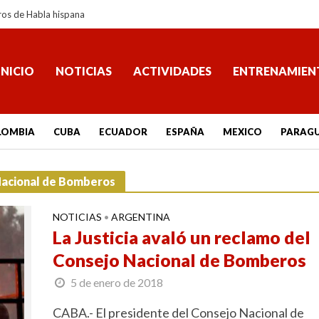
ros de Habla hispana
INICIO
NOTICIAS
ACTIVIDADES
ENTRENAMIEN
LOMBIA
CUBA
ECUADOR
ESPAÑA
MEXICO
PARAG
 Nacional de Bomberos
NOTICIAS
ARGENTINA
•
La Justicia avaló un reclamo del
Consejo Nacional de Bomberos
5 de enero de 2018
CABA.- El presidente del Consejo Nacional de