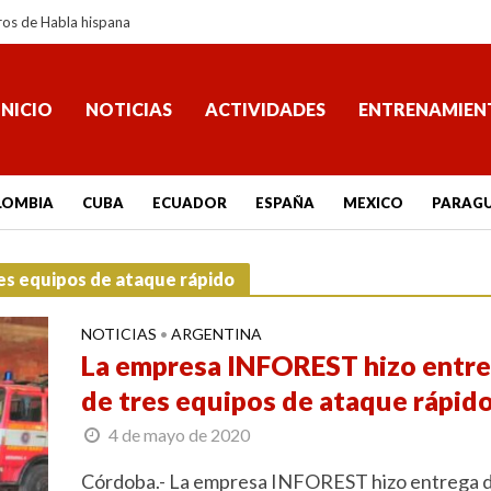
ros de Habla hispana
INICIO
NOTICIAS
ACTIVIDADES
ENTRENAMIEN
LOMBIA
CUBA
ECUADOR
ESPAÑA
MEXICO
PARAG
es equipos de ataque rápido
NOTICIAS
ARGENTINA
•
La empresa INFOREST hizo entr
de tres equipos de ataque rápid
4 de mayo de 2020
Córdoba.- La empresa INFOREST hizo entrega 