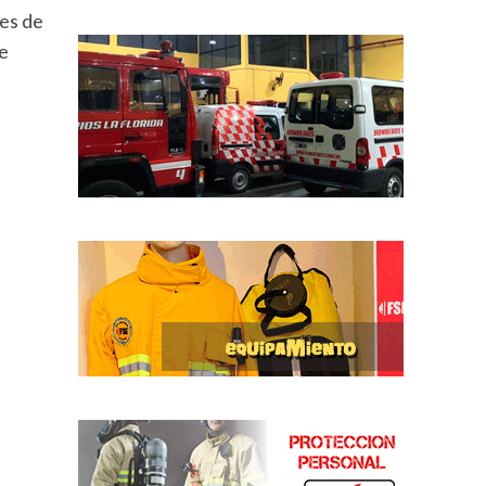
les de
e