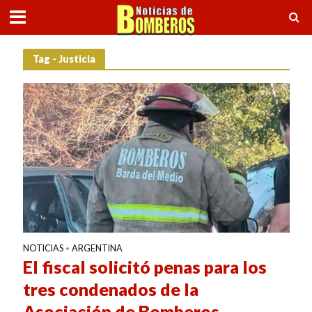
Tag - Justicia
NOTICIAS
ARGENTINA
•
El fiscal solicitó penas para los
tres condenados de la
Asociación de Bomberos