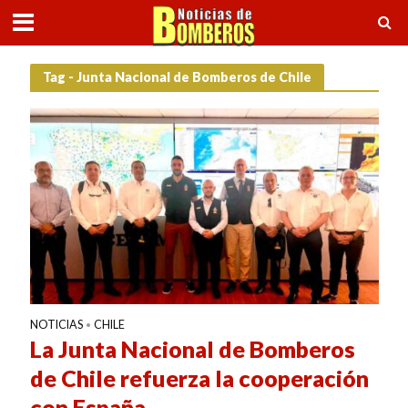
Tag - Junta Nacional de Bomberos de Chile
NOTICIAS
CHILE
•
La Junta Nacional de Bomberos
de Chile refuerza la cooperación
con España