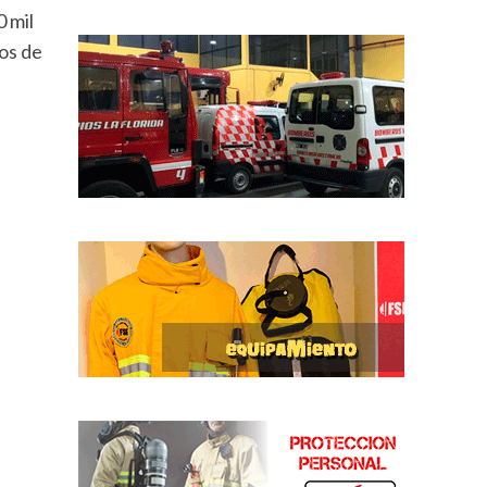
 mil
os de