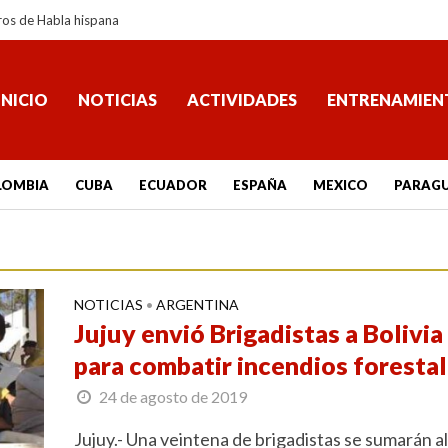
ros de Habla hispana
INICIO
NOTICIAS
ACTIVIDADES
ENTRENAMIEN
LOMBIA
CUBA
ECUADOR
ESPAÑA
MEXICO
PARAG
NOTICIAS
ARGENTINA
•
Jujuy envió Brigadistas a Bolivia
para combatir incendios foresta
24 de agosto de 2019
Jujuy.- Una veintena de brigadistas se sumarán al