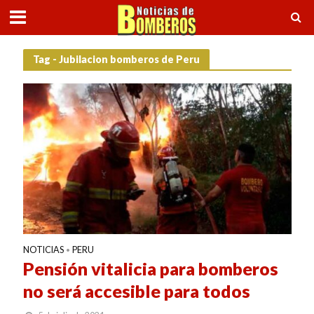
Tag - Jubilacion bomberos de Peru
NOTICIAS
PERU
•
Pensión vitalicia para bomberos
no será accesible para todos