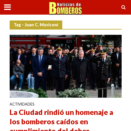
Tag - Juan C. Moriconi
ACTIVIDADES
La Ciudad rindió un homenaje a
los bomberos caídos en
cumplimiento del deber