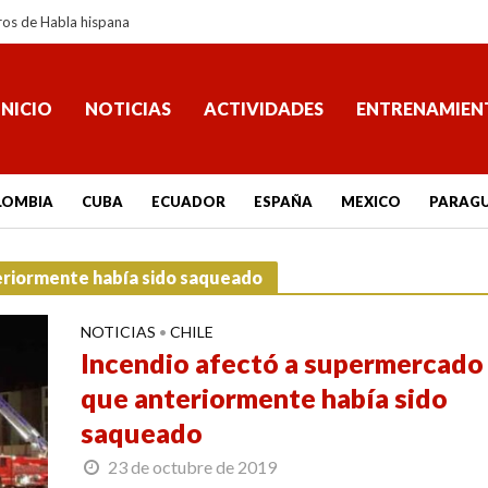
ros de Habla hispana
INICIO
NOTICIAS
ACTIVIDADES
ENTRENAMIEN
LOMBIA
CUBA
ECUADOR
ESPAÑA
MEXICO
PARAG
eriormente había sido saqueado
NOTICIAS
CHILE
•
Incendio afectó a supermercado
que anteriormente había sido
saqueado
23 de octubre de 2019