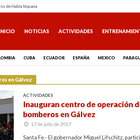
ros de Habla hispana
INICIO
NOTICIAS
ACTIVIDADES
ENTRENAMIEN
LOMBIA
CUBA
ECUADOR
ESPAÑA
MEXICO
PARAG
ros en Gálvez
ACTIVIDADES
Inauguran centro de operación d
bomberos en Gálvez
17 de julio de 2017
Santa Fe.- El gobernador Miguel Lifschitz, partic