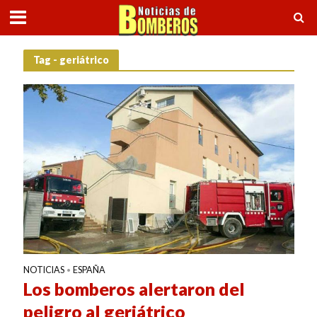
Tag - geriátrico
NOTICIAS
ESPAÑA
•
Los bomberos alertaron del
peligro al geriátrico