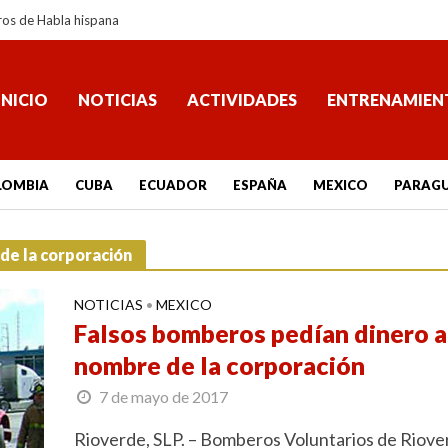
ros de Habla hispana
INICIO
NOTICIAS
ACTIVIDADES
ENTRENAMIEN
LOMBIA
CUBA
ECUADOR
ESPAÑA
MEXICO
PARAG
de la corporación
NOTICIAS
MEXICO
•
Falsos bomberos pedían dinero a
nombre de la corporación
7 de mayo de 2017
Rioverde, SLP. – Bomberos Voluntarios de Riove