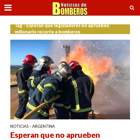
Tag - Esperan que legisladores no aprueben
millonario recorte a bomberos
NOTICIAS
ARGENTINA
•
Esperan que no aprueben