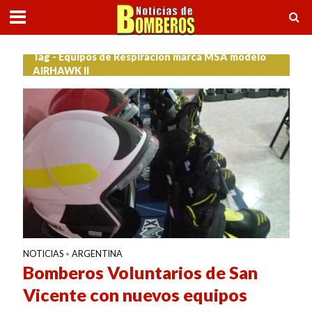
Tag - Equipos de Respiración marca MSA modelo
AIRHAWK II
NOTICIAS
ARGENTINA
•
Bomberos Voluntarios de San
Vicente con nuevos equipos