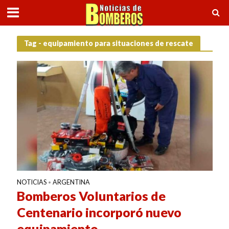
Tag - equipamiento para situaciones de rescate
NOTICIAS
ARGENTINA
•
Bomberos Voluntarios de
Centenario incorporó nuevo
equipamiento