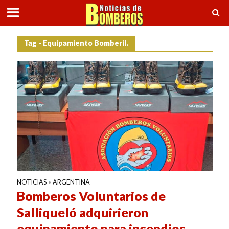
Tag - Equipamiento Bomberil.
NOTICIAS
ARGENTINA
•
Bomberos Voluntarios de
Salliqueló adquirieron
equipamiento para incendios