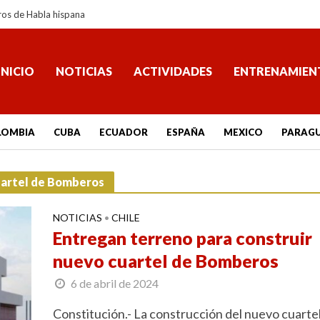
ros de Habla hispana
INICIO
NOTICIAS
ACTIVIDADES
ENTRENAMIEN
LOMBIA
CUBA
ECUADOR
ESPAÑA
MEXICO
PARAG
cuartel de Bomberos
NOTICIAS
CHILE
•
Entregan terreno para construir
nuevo cuartel de Bomberos
6 de abril de 2024
Constitución.- La construcción del nuevo cuarte