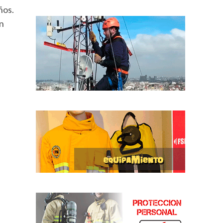
ños.
n