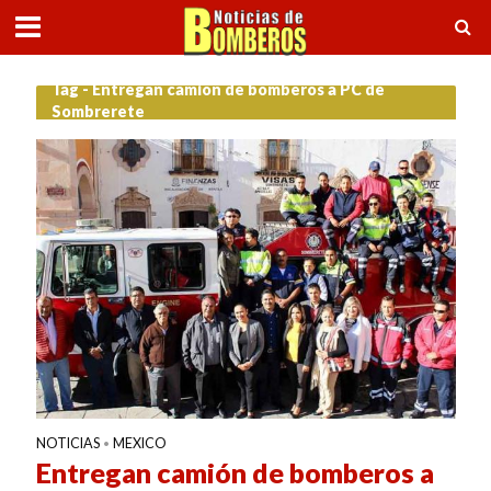
Tag - Entregan camión de bomberos a PC de
Sombrerete
NOTICIAS
MEXICO
•
Entregan camión de bomberos a