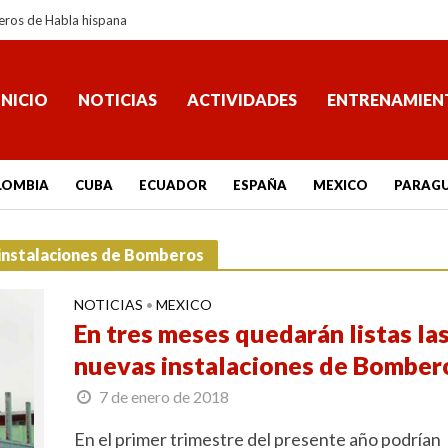
eros de Habla hispana
INICIO
NOTICIAS
ACTIVIDADES
ENTRENAMIEN
LOMBIA
CUBA
ECUADOR
ESPAÑA
MEXICO
PARAG
s instalaciones de Bomberos
NOTICIAS
MEXICO
•
En tres meses quedarán listas la
nuevas instalaciones de Bomber
7 de enero de 2018
En el primer trimestre del presente año podrían