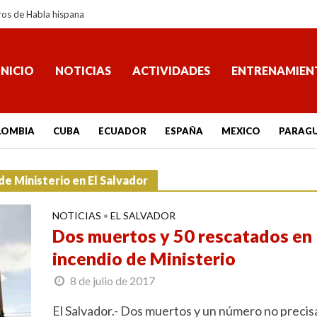
ros de Habla hispana
INICIO
NOTICIAS
ACTIVIDADES
ENTRENAMIEN
LOMBIA
CUBA
ECUADOR
ESPAÑA
MEXICO
PARAG
de Ministerio en El Salvador
NOTICIAS
EL SALVADOR
•
Dos muertos y 50 rescatados en
incendio de Ministerio
8 de julio de 2017
El Salvador.- Dos muertos y un número no preci