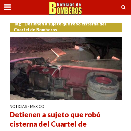
Tag - Detienen a sujeto que robó cisterna del
Cuartel de Bomberos
NOTICIAS
MEXICO
•
Detienen a sujeto que robó
cisterna del Cuartel de