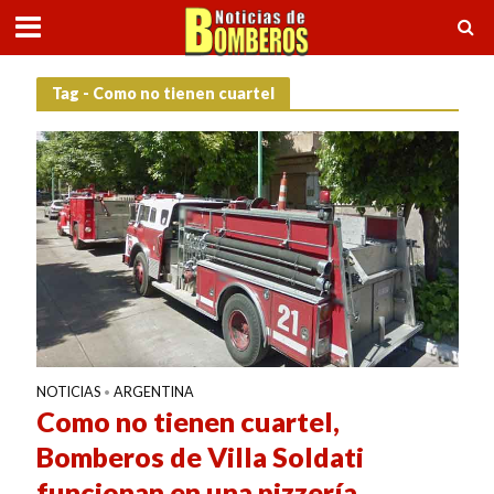
Tag - Como no tienen cuartel
NOTICIAS
ARGENTINA
•
Como no tienen cuartel,
Bomberos de Villa Soldati
funcionan en una pizzería