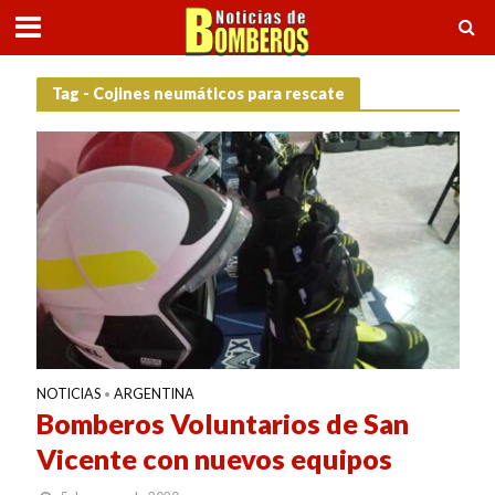
Tag - Cojines neumáticos para rescate
NOTICIAS
ARGENTINA
•
Bomberos Voluntarios de San
Vicente con nuevos equipos