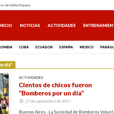
ros de Habla hispana
INICIO
NOTICIAS
ACTIVIDADES
ENTRENAMIEN
LOMBIA
CUBA
ECUADOR
ESPAÑA
MEXICO
PARAG
n día”
ACTIVIDADES
Cientos de chicos fueron
“Bomberos por un día”
27 de septiembre de 2017
Buenos Aires.- La Sociedad de Bomberos Volunt