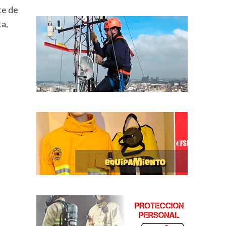
te de
ta,