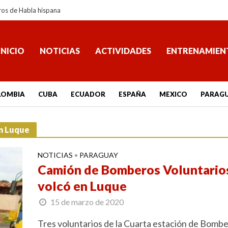
ros de Habla hispana
INICIO
NOTICIAS
ACTIVIDADES
ENTRENAMIEN
LOMBIA
CUBA
ECUADOR
ESPAÑA
MEXICO
PARAG
en Luque
NOTICIAS
PARAGUAY
•
Camión de Bomberos Voluntario
volcó en Luque
15 de marzo de 2020
Tres voluntarios de la Cuarta estación de Bomb