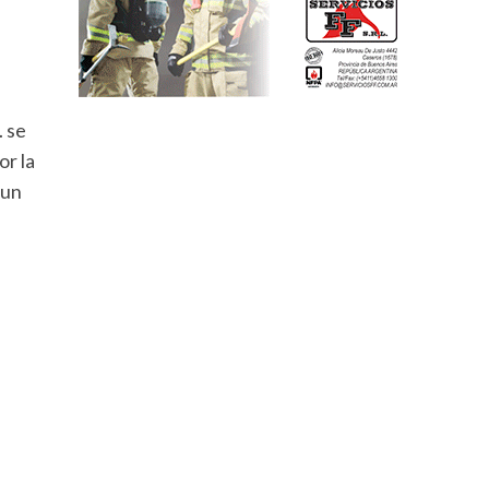
. se
or la
 un