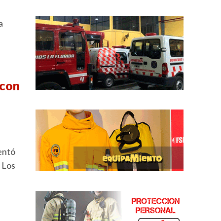
a
 con
entó
 Los