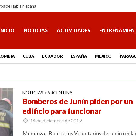
ros de Habla hispana
INICIO
NOTICIAS
ACTIVIDADES
ENTRENAMIEN
LOMBIA
CUBA
ECUADOR
ESPAÑA
MEXICO
PARAG
NOTICIAS
ARGENTINA
•
Bomberos de Junín piden por un
edificio para funcionar
14 de diciembre de 2019
Mendoza.- Bomberos Voluntarios de Junin recl