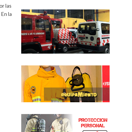
or las
 En la