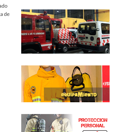
ñado
ga de