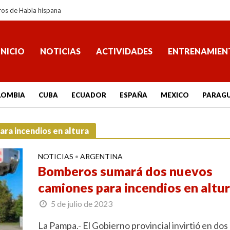
ros de Habla hispana
INICIO
NOTICIAS
ACTIVIDADES
ENTRENAMIEN
LOMBIA
CUBA
ECUADOR
ESPAÑA
MEXICO
PARAG
ra incendios en altura
NOTICIAS
ARGENTINA
•
Bomberos sumará dos nuevos
camiones para incendios en altu
5 de julio de 2023
La Pampa.- El Gobierno provincial invirtió en dos