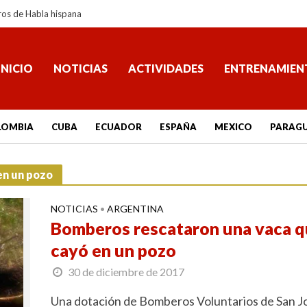
ros de Habla hispana
INICIO
NOTICIAS
ACTIVIDADES
ENTRENAMIEN
LOMBIA
CUBA
ECUADOR
ESPAÑA
MEXICO
PARAG
en un pozo
NOTICIAS
ARGENTINA
•
Bomberos rescataron una vaca 
cayó en un pozo
30 de diciembre de 2017
Una dotación de Bomberos Voluntarios de San J